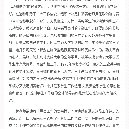
劳动相结合”的教育方针，并明确指出为实现这一方针，教育必须由党领
导。在这种形势下，因工作需要，组织上决定抽调黄老师担任政治辅导员
（当时也称半脱产干部）。为贯彻这一方针，当时学生的政治活动和生产
劳动很多，黄老师回忆了自己担任辅导员时的辛勤工作，既要组织和参加
所辅导的班级的各种会议，包括参加他们的生产劳动和处理各种学生事
务，又要完成自己的学业，所以在她大学生活最后的三年多最忙碌的日子
里，她几乎每天晚上都要在厕所里熬夜复习功课和完成作业的。功夫不负
有心人，最终，她顺利地完成大学的全部学业，被学校授予清华大学优秀
毕业生光荣称号，并且留校工作。1978年恢复高考后，原来的工农兵学员
还没有毕业离校，高考统招的新生已入学，由于两部分学生的经历、受教
育情况…等等的差异,经常出现矛盾,这给学生工作带来许多新的挑战,此时
系领导又决定调黄老师出来担任系学生工作组组长,负责全系学生的思想教
育和管理工作,这时学生工作组的全体辅导员都是责任心比较强的年轻教
师。
黄老师讲述着辅导员工作的复杂性，同时也感到通过这段工作经历的
锻炼，对于自己后来从事的教学和科研工作也很重要，特别是促进自己养
成了对工作有强的责任心和能吃苦的精神以及以身作则的工作作风，黄老