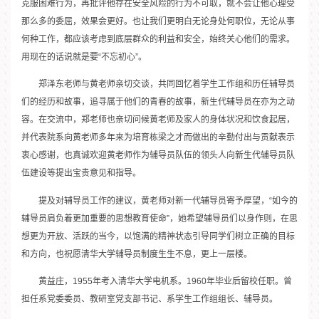
克服困难行为，再批评他存在安全风险的行为不可取，就不会让他心理受
那么多的委屈，效果会更好。也让我们更明白无论身处何职位，无论从事
何种工作，都应该考虑到底层群众的利益和安全，始终关心他们的需求。
用现在的话说就是要“不忘初心”。
郑泽东老师与黄老师亲切交谈，共同回忆着学生工作组和历任辅导员
们的经历和故事，追寻属于他们的青春的故事，新生代辅导员在亦为之动
容。在交流中，郑老师也亲切问候黄老师及家人的身体状况和饮食起居，
并代表院系向黄老师多年来为培育栋梁之才而做出的辛勤付出与贡献表示
衷心感谢，也真诚欢迎黄老师作为辅导员队伍的领头人向新生代辅导员队
伍建设等提出宝贵意见和指导。
提及对辅导员工作的建议，黄老师对新一代辅导员寄予厚望，“如今的
辅导员肩负着更加重要的思想教育使命”，她希望辅导员们以身作则，在思
想更为开放、活跃的当今，以饱满的精神状态引导同学们树立正确的目标
和方向，也祝愿清华大学辅导员制度生生不息，更上一层楼。
黄益庄，1955年考入清华大学电机系。1960年毕业后留校任职。曾
担任系党委委员、教研室党支部书记、系学生工作组组长、辅导员。