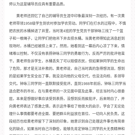
师认为这是辅导员应具有重要品质。
黄老师还回忆了自己的辅导员生涯中印象最深刻一次经历。有一次黄
老师带领1958级学生到农村参加学农劳动。同学们在打水的过程中，不慎
把农民的水桶掉进了井里，当时发4班的学生党员干部钟咏三找了一个篮
子和一根绳子，让同学们把他吊下井去捞水桶。当黄老师得知此消息赶到
现场时，水桶已经被捞上来了。然而，她看到这一幕后内心凉了下来，情
绪难以控制，不仅没有表扬钟咏三同学的勇敢行为，反而严厉的批评他蛮
干。黄老师告诉学生，水桶丢失了可以赔偿农民，但如果钟同学的生命出
了危险，那才是无法补救的。黄老师说，自己当时真的急得想流泪，想到
的是如果学生安全出了事，我没法向他的父母交代，也没法向校、系领导
交代。钟咏三同学则一直默默接受批评。直到1988年前后，钟咏三同学当
选合肥市的市长，在与黄老师的一次见面中提及此事，坦言当时内心很委
屈，本来是想做好事应该受到表扬，没想到反而挨批评，后来明白了，并
向黄老师表达了感激之情，表示这件事给了他很大的启示，学会了无论处
理什么事情都要考虑全面、要把群众利益放在首位、一切向人民负责。这
段经历也给黄老师留下了深刻的印象，她意识到自己处理这件事也有简单
化的缺点，如果当时自己冷静些，能够先肯定钟咏三同学的大无畏精神和