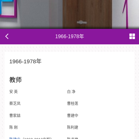
1966-1978年
1966-1978年
教师
安 英
白 净
蔡芝凤
曹桂莲
曹家喆
曹建中
陈 刚
陈利建