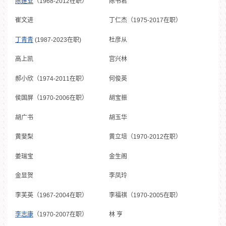
陈建业
（1968-2012在职）
陈书君
崔文进
丁仁杰（1975-2017在职）
丁青青
(1987-2023在职)
杜彦从
高上凯
宫兴林
郝小欣（1974-2011在职）
何俊英
侯国屏（1970-2006在职）
胡宝振
胡广书
胡玉华
黄斐梨
黄立培（1970-2012在职）
姜瑞宝
金生阁
金显贺
李凤玲
李芙英（1967-2004在职）
李福祺（1970-2005在职）
李志康
（1970-2007在职）
林 亨