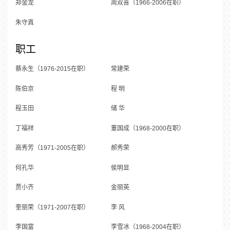
郑金龙
周双喜（1966-2006在职）
朱守真
职工
蔡永生（1976-2015在职）
常建荣
陈伯京
程 明
程玉田
储 华
丁福祥
董国成（1968-2000在职）
高秀芳（1971-2005在职）
郝秀荣
何孔华
侯明显
贾小齐
金丽英
奎丽荣（1971-2007在职）
李 风
李国富
李雪冰（1968-2004在职）