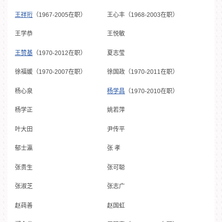
王祥珩
（1967-2005在职）
王心丰（1968-2003在职）
王学恭
王悦敏
王赞基
（1970-2012在职）
夏志莹
徐福媛（1970-2007在职）
徐国政（1970-2011在职）
杨心泉
杨学昌
（1970-2010在职）
杨学正
姚若萍
叶大田
尹传平
郁士瀛
张 孝
张贵生
张可聪
张淑芝
张志广
赵莼善
赵国虹