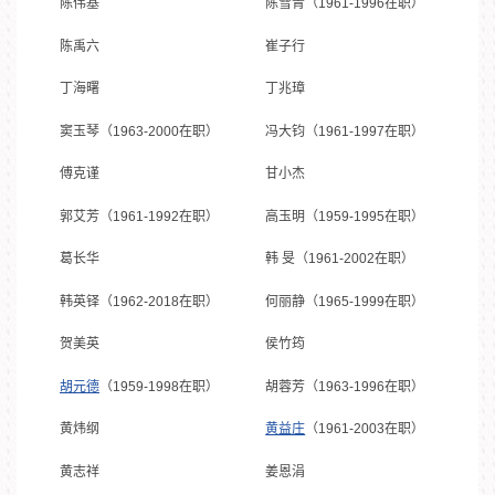
陈伟基
陈雪青（1961-1996在职）
陈禹六
崔子行
丁海曙
丁兆璋
窦玉琴（1963-2000在职）
冯大钧（1961-1997在职）
傅克谨
甘小杰
郭艾芳（1961-1992在职）
高玉明（1959-1995在职）
葛长华
韩 旻（1961-2002在职）
韩英铎（1962-2018在职）
何丽静（1965-1999在职）
贺美英
侯竹筠
胡元德
（1959-1998在职）
胡蓉芳（1963-1996在职）
黄炜纲
黄益庄
（1961-2003在职）
黄志祥
姜恩涓