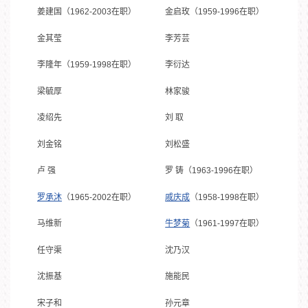
姜建国（1962-2003在职）
金启玫（1959-1996在职）
金其莹
李芳芸
李隆年（1959-1998在职）
李衍达
梁毓厚
林家骏
凌绍先
刘 取
刘金铭
刘松盛
卢 强
罗 铸（1963-1996在职）
罗承沐
（1965-2002在职）
戚庆成
（1958-1998在职）
马维新
牛梦菊
（1961-1997在职）
任守渠
沈乃汉
沈振基
施能民
宋子和
孙元章