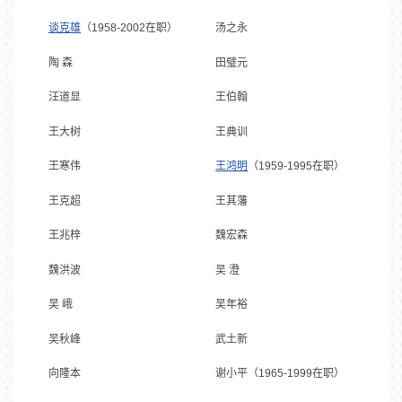
谈克雄
（1958-2002在职）
汤之永
陶 森
田璧元
汪道显
王伯翰
王大树
王典训
王寒伟
王鸿明
（1959-1995在职）
王克超
王其藩
王兆梓
魏宏森
魏洪波
吴 澄
吴 峨
吴年裕
吴秋峰
武土新
向隆本
谢小平（1965-1999在职）