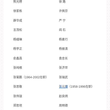
熊光楞
徐 路
徐家栋
许佩芬
薛华成
严 宁
言茂松
阎 石
杨缦琳
杨素行
杨学正
杨振清
俞鑫昌
袁忠长
张纯根
张济世
张菊鹏（1964-2002在职）
张瑞武
张思敬
张元骥
（1958-1996在职）
张伟钹
赵良炳
郑思垣
周明德