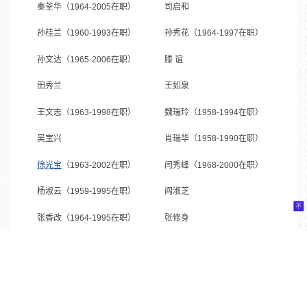
秦荃华（1964-2005在职）
司启和
孙桂兰（1960-1993在职）
孙秀花（1964-1997在职）
孙文达（1965-2006在职）
滕 谊
田秀兰
王如泉
王文志（1963-1998在职）
魏瑞玲（1958-1994在职）
吴宝兴
肖瑞华（1958-1990在职）
徐光宝
（1963-2002在职）
闫秀峰（1968-2000在职）
杨淑云（1959-1995在职）
阎淑芝
张香改（1964-1995在职）
张修身
张志斌
赵混成
赵鑫荣
郑忠华（1963-2006在职）
周翠宝