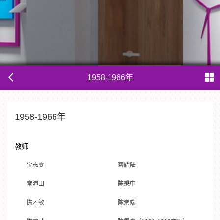
1958-1966年
1958-1966年
教师
宝志雯
蔡耀陆
常沛田
陈秉中
陈才敏
陈崇端