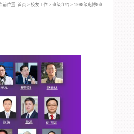
当前位置:
首页
>
校友工作
>
班级介绍
>
1998级电博8班