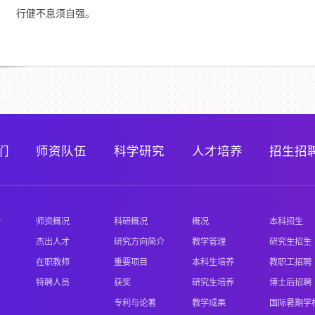
行健不息须自强。
们
师资队伍
科学研究
人才培养
招生招
介
师资概况
科研概况
概况
本科招生
杰出人才
研究方向简介
教学管理
研究生招生
在职教师
重要项目
本科生培养
教职工招聘
特聘人员
获奖
研究生培养
博士后招聘
置
专利与论著
教学成果
国际暑期学