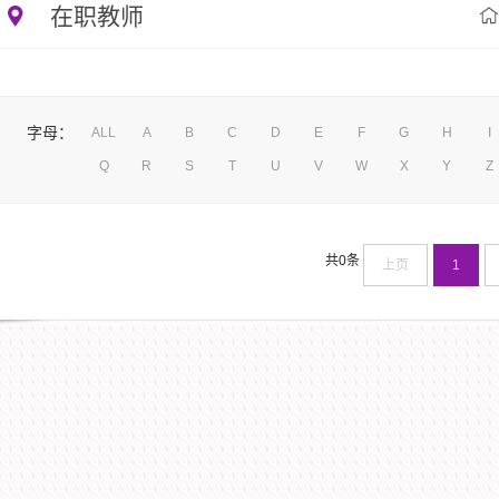
在职教师
字母：
ALL
A
B
C
D
E
F
G
H
I
Q
R
S
T
U
V
W
X
Y
Z
共0条
上页
1