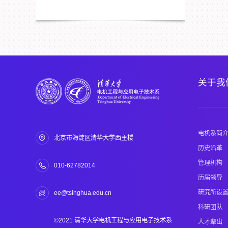
关于我
电机系简
北京市海淀区清华大学西主楼
历史沿革
管理机构
010-62782014
历届领导
研究所设
ee@tsinghua.edu.cn
科研团队
©2021 清华大学电机工程与应用电子技术系
人才辈出