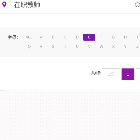
在职教师
字母：
ALL
A
B
C
D
E
F
G
H
I
Q
R
S
T
U
V
W
X
Y
Z
共0条
上页
1