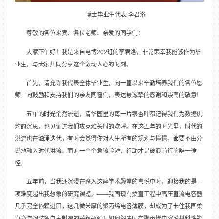
博士毕业生代表 李君洛
尊敬的各位来宾、各位老师、亲爱的同学们：
大家下午好！我是来自电博202班的李君洛，非常荣幸我能够作为毕
业生，与大家共同分享这个激动人心的时刻。
首先，请允许我代表全体毕业生，向一直以来辛勤培养我们的各位恩
师，向鼓励和支持我们的亲友同窗们，表达最诚挚的感谢和崇高的敬意！
五年的时光悄然流逝，清华园里的每一片银杏叶都记得我们为数据焦
灼的沉思，也见证过我们攻克难关时的欢呼。在这五年的时光里，时代的
洪流也在汹涌迭代，有时会觉得你对人生所有的规划与憧憬，都要不由分
说地融入时代洪流。面对一个个急流险滩，行动才是破浪前行的唯一途
径。
五年前，当我还沉浸在踏入这座学术殿堂的喜悦中时，迎接我的是一
项难度超出我想象的研究课题。——我国现有柔直工程中高压直流电容器
几乎完全依赖进口，这几微米厚的聚丙烯电容薄膜，却成为了卡住我国柔
直换流阀装备自主制造的关键瓶颈！如何解决国产聚丙烯电容膜材料性能