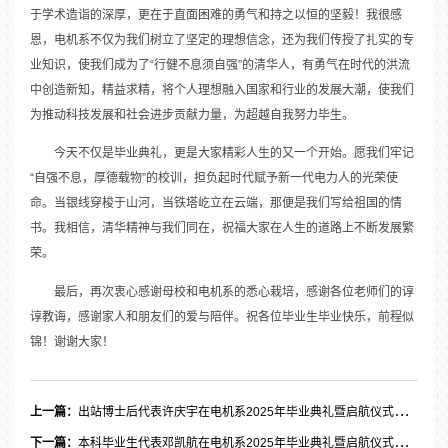
于学术造诣的深厚，更在于直面困难的勇气和持之以恒的坚毅！我很感
恩，电机系不仅为我们树立了坚定的理想信念，还为我们传授了扎实的专
业知识，使我们成为了“行健不息须自强”的清华人，有勇气在时代的洪流
中创造新知，精益求精，将个人理想融入国家和行业的发展大潮，使我们
为推动科技发展和社会进步贡献力量，为超越自我努力毕生。
今天不仅是毕业典礼，更是大家精彩人生的又一个开始。愿我们牢记
“自强不息，厚德载物”的校训，担负起时代赋予新一代电力人的光荣使
命。当银线穿梭于山河，当铁塔屹立在云端，那便是我们写给祖国的情
书。我相信，清华精神与我们同在，祝福大家在人生的道路上不断发展繁
荣。
最后，再次衷心感谢母校和电机系的悉心栽培，感谢各位老师们的谆
谆教诲，感谢家人和朋友们的爱与陪伴。祝各位毕业生毕业快乐，前程似
锦！谢谢大家！
上一篇：
出站博士后代表许庆宇在电机系2025年毕业典礼暨启航仪式上的发言
下一篇：
本科毕业生代表邓凯航在电机系2025年毕业典礼暨启航仪式上的发言