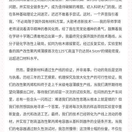
问题，并实现全链条生产，成为亟待破解的难题。初入科研大门的我，还
在各种基础理论之间迷茫，迟迟不敢着手尝试。这时，一个声音指引着
我，“不必局限于国外固有材料方案，大胆考虑新技术”——我的导师李琦
老师浸润着清华精神的春风化雨，给了我在荒芜处播种的勇气，鼓舞着我
在学研十字路口勇敢地迈出第一步。我最终完全摒弃国外的技术路线，从
分子链化学改性上破局，如同为枯木嫁接繁花。经过反复实验，实验室制
备的国产改性聚丙烯薄膜首次在125℃高温下仍达到4.5/cm³的储能密度，
远超进口材料水平。
然而，要使新材料通过生产线的验证，并非易事。行动的背后是坚持
与执着。历经三年的工艺摸索、机理探究及放大化生产的可行性验证，我
们的改性聚丙烯粒料终于走上千米级电容薄膜生产线，当我们满怀期待地
望向薄膜出口时，等待我们的却是一次次的试验失败。在闷热的生产车间
里，总有一些念头一闪而过：难道我们的改性思路从根本上就是错的？但
我们依然想固执地寻求一个答案，于是将每次失败的样品带回实验室中重
新复盘，迭代和改进工艺，最终，我们的技术已经转化为产线上流动的卷
材，并实现了耐高温改性聚丙烯电容器从基料到器件的全链条开发。当我
们的电容器通过耐久性测试时，我忽然懂得：这顶博士帽的份量，不仅在