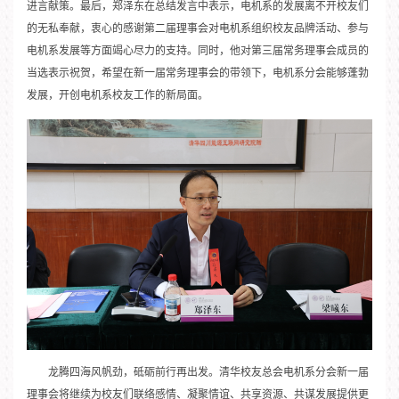
进言献策。最后，郑泽东在总结发言中表示，电机系的发展离不开校友们
的无私奉献，衷心的感谢第二届理事会对电机系组织校友品牌活动、参与
电机系发展等方面竭心尽力的支持。同时，他对第三届常务理事会成员的
当选表示祝贺，希望在新一届常务理事会的带领下，电机系分会能够蓬勃
发展，开创电机系校友工作的新局面。
龙腾四海风帆劲，砥砺前行再出发。清华校友总会电机系分会新一届
理事会将继续为校友们联络感情、凝聚情谊、共享资源、共谋发展提供更